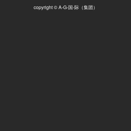
家实力都很强。法国需要稳扎稳打、一步步前
进，首场对塞内加尔的比赛是最重要的一战。
谈到西班牙和其他强队，他认为西班牙、德国等
球队同样具备夺冠能力，比赛中任何对手都有可
能制造麻烦，因此法国要只专注于做好自己。尽
管他认为法国是一支不可思议的队伍，甚至是他
心目中最强的国家队，但仍需脚踏实地。
对于外界普遍认为去沙特踢球会导致水平下降的
看法，特奥并不认同。他表示沙特联赛竞争激
烈，球队都在不断补强，整体水准在提升。他还
举例说像坎塞洛、坎特等球员在沙特踢球后仍能
回到高水平。特奥自信自己还年轻，未来完全有
能力重返欧洲发展。
在决定加盟利雅得新月前，他与主教练德尚进行
了沟通，得到了德尚的信任，这让他做出转会的