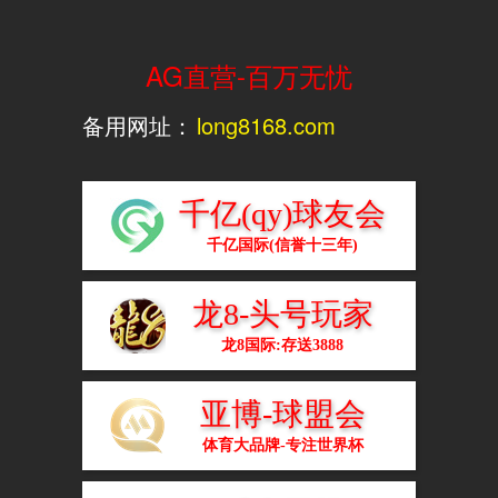
资讯中心
Home
尼克斯的登顶之路：五大关键策略应对文班亚马