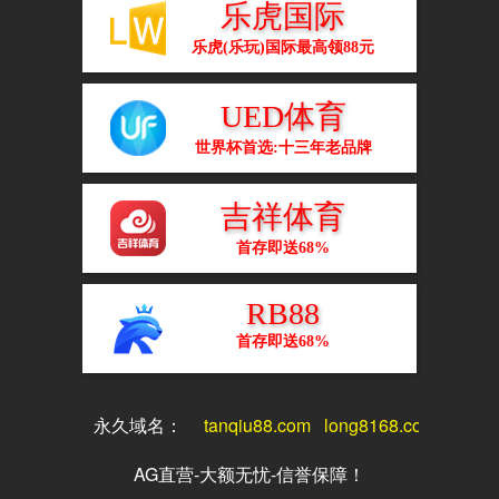
教马克斯上任接替阿吉雷
理教练马克斯出任国家队新任主帅，接替离任的阿
斯现年47岁，球员时期为墨西哥出场147次，攻
教，并随队参与本届主场世界杯；在球队不敌英格
后接手教鞭。
*
Website
*