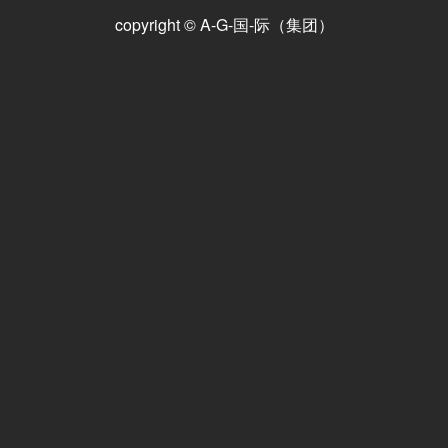
E-mail Address
*
Website
*
Comment
*