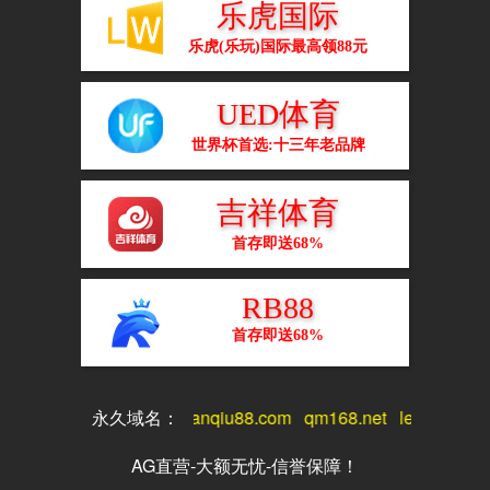
虎扑体育网
2026-07-08
2115
国际足联已确定由法国裁判莱特西耶执法本届世
界杯阿根廷对阵埃及的1/8决赛。ESPN阿根廷频
道记者古斯塔沃·雅罗奇报道，阿根廷队内部对这
一安排表示难以置信，称简直不敢相信国际足联
会派一名法国裁判来执法他们的比赛。
发表评论
Name
*