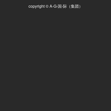
Name
*
E-mail Address
*
Website
*
Comment
*