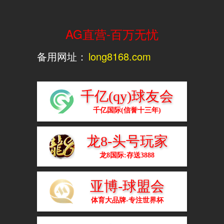
资讯中心
Home
组图：比利时队备战训练 德布劳内绕杆敏捷练习