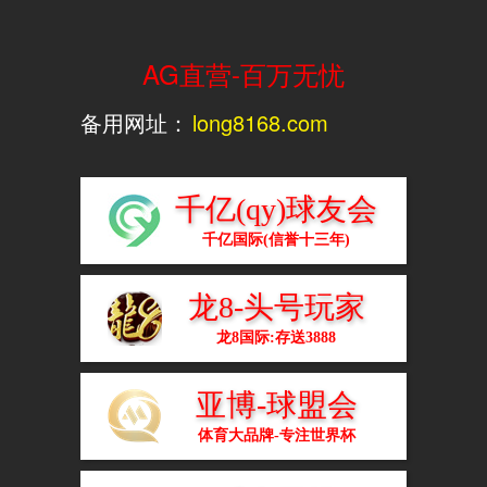
资讯中心
Home
虎扑体育网