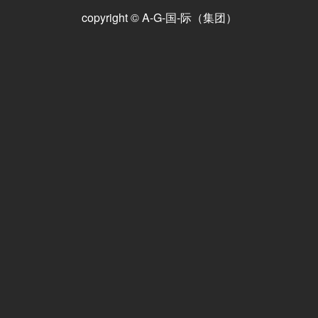
。下一场将对阵实力强劲的立陶宛，如果再败可能
二，很可能遇到意大利或法国，这两队都很难对
可能在淘汰赛中碰到日本，胜算相对更大。因此与
：张宇辰的6记三分显示了远投威胁，赵博新贡献
希望。历史上中国U17队最好成绩为第7名（那
球迷带来惊喜还有待接下来的比赛检验。
*
Website
*